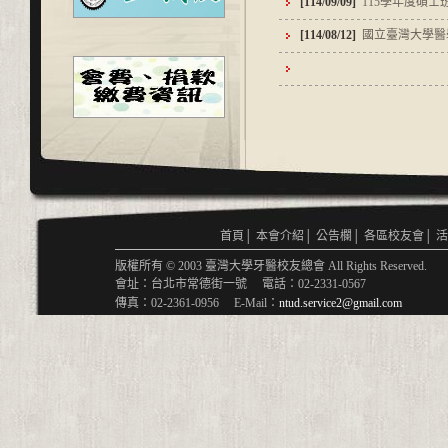
[114/09/09]
115學年度碩士班
[114/08/12]
國立臺灣大學醫學
首頁
│
本會介紹
│
公告欄
│
各區校友會
│
活
版權所有 © 2003 臺灣大學牙醫校友總會 All Rights Reserved.
會址：台北市常德街一號 電話：02-2331-0567
傳真：02-2361-0956 E-Mail：
ntud.service2@gmail.com