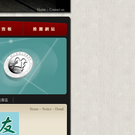
Home
｜
Contact us
員專區
Home
Notice
Detail
>
>