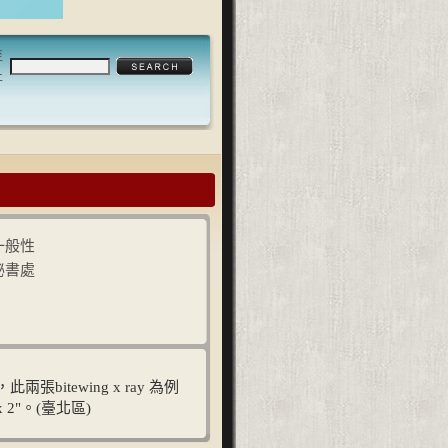
至
止
一般性
秘書處
張bitewing x ray 為例
x 2"。(臺北區)