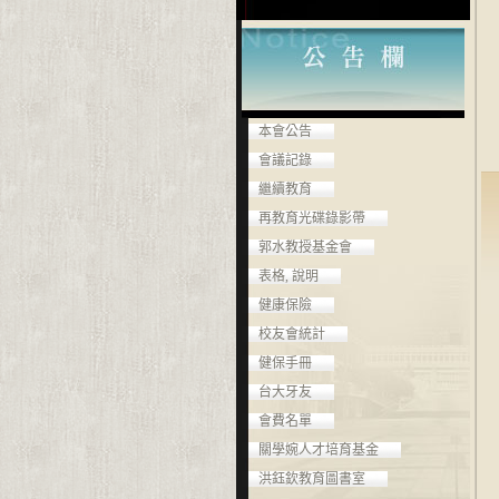
本會公告
會議記錄
繼續教育
再教育光碟錄影帶
郭水教授基金會
表格, 說明
健康保險
校友會統計
健保手冊
台大牙友
會費名單
關學婉人才培育基金
洪鈺欽教育圖書室