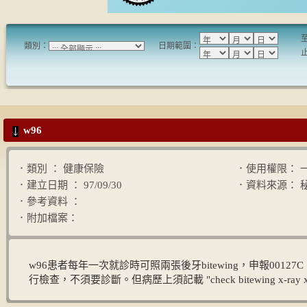
類別：
日期範圍：
w96
．類別 ： 健康保險
．使用權限： 
．建立日期 ： 97/09/30
．資料來源： 
．參考資料 ：
．附加檔案：
w96患者每年一次就診時可照兩張後牙bitewing，申報00127C，此兩
行檢查，不須要診斷。但病歷上須記載 "check bitewing x-ray 