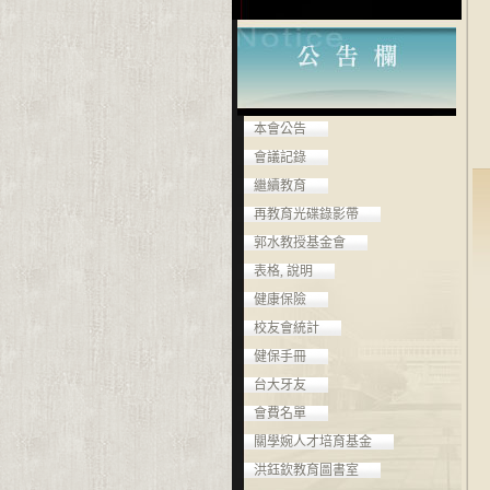
本會公告
會議記錄
繼續教育
再教育光碟錄影帶
郭水教授基金會
表格, 說明
健康保險
校友會統計
健保手冊
台大牙友
會費名單
關學婉人才培育基金
洪鈺欽教育圖書室