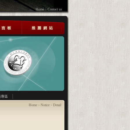
Home
｜
Contact us
員專區
Home
Notice
Detail
>
>