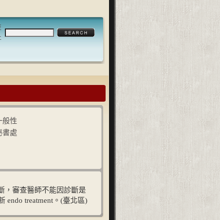
至
止
一般性
秘書處
有特定單一診斷，審查醫師不能因診斷是
do treatment。(臺北區)