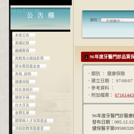
類別：
本會公告
會議記錄
繼續教育
96年度牙醫門診品質
再教育光碟錄影帶
郭水教授基金會
．類別 ： 健康保險
表格, 說明
．建立日期 ： 97/08/07
健康保險
．參考資料 ：
校友會統計
．附加檔案：
07161443
健保手冊
台大牙友
會費名單
96年度牙醫門診醫
關學婉人才培育基金
發布日期：095.12.1
健保醫字第09500320
洪鈺欽教育圖書室