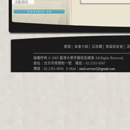
活動預告
首頁
│
本會介紹
│
公告欄
│
各區校友會
│
活
版權所有 © 2003 臺灣大學牙醫校友總會 All Rights Reserved.
會址：台北市常德街一號 電話：02-2331-0567
傳真：02-2361-0956 E-Mail：
ntud.service2@gmail.com