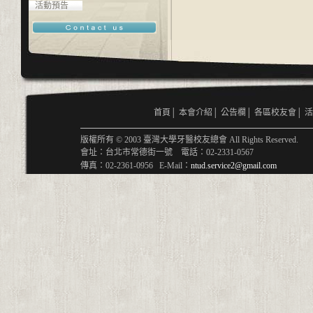
活動預告
首頁
│
本會介紹
│
公告欄
│
各區校友會
│
活
版權所有 © 2003 臺灣大學牙醫校友總會 All Rights Reserved.
會址：台北市常德街一號 電話：02-2331-0567
傳真：02-2361-0956 E-Mail：
ntud.service2@gmail.com