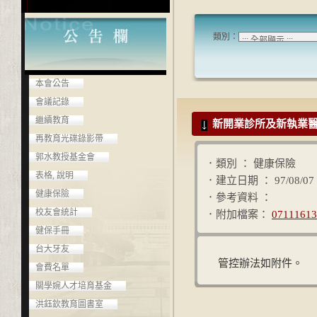
類別：
本會公告
會議記錄
繼續教育
新開業診所及新執業
再教育光碟錄影帶
郭水教授基金會
．類別 ： 健康保險
表格, 說明
．建立日期 ： 97/08/07
健康保險
．參考資料 ：
校友會統計
．附加檔案：
07111613
健保手冊
台大牙友
管控辦法如附件。
會費名單
關學婉人才培育基金
洪鈺欽教育圖書室