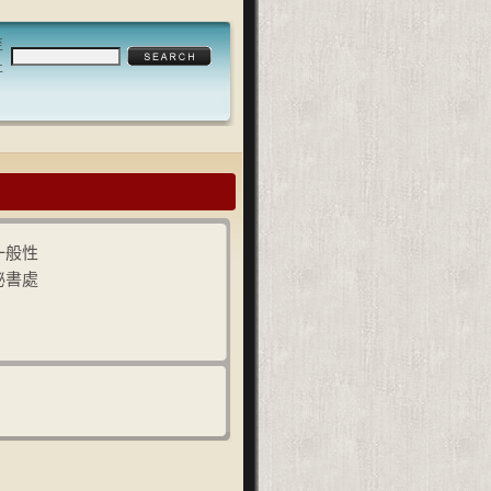
至
止
一般性
秘書處