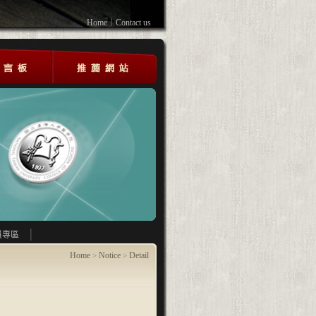
Home
｜
Contact us
員專區
Home
Notice
Detail
>
>