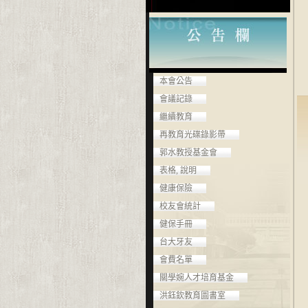
本會公告
會議記錄
繼續教育
再教育光碟錄影帶
郭水教授基金會
表格, 說明
健康保險
校友會統計
健保手冊
台大牙友
會費名單
關學婉人才培育基金
洪鈺欽教育圖書室