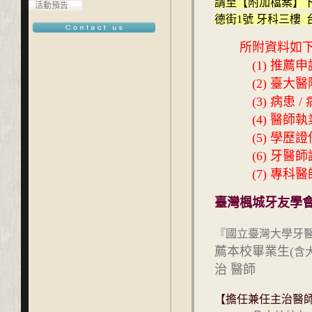
請至【附加檔案】
活動預告
德街1號 牙科三樓
所附資料如
(1) 推薦申
(2) 臺大醫
(3) 病患 /
(4) 醫師執
(5) 學歷證
(6) 牙醫師
(7) 專科醫
臺灣楓城牙友學
『國立臺灣大學牙
薦本校畢業生(
含
治 醫師
【擔任兼任主治醫