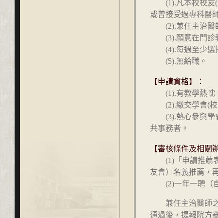
(1).凡本校校友
或曾接受過專科醫
(2).兼任主治醫師工
(3).願意在門診
(4).每週至少選
(5).無給職。
【申請資格】：
(1).有教學熱忱
(2).繳交學會(校
(3).熱心參與學
共事務者。
【審核條件及相關
(1)「申請推薦
友會）名義推薦，
(2)一年一聘（
兼任主治醫師之新
通過後，提報院方