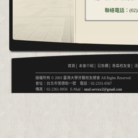
聯絡電話：(02)233
首頁
│
本會介紹
│
公告欄
│
各區校友會
│
活
版權所有 © 2003 臺灣大學牙醫校友總會 All Rights Reserved.
會址：台北市常德街一號 電話：02-2331-0567
傳真：02-2361-0956 E-Mail：
ntud.service2@gmail.com