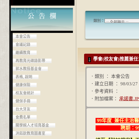
類別：
本會公告
會議記錄
繼續教育
學會(校友會)推薦兼
再教育光碟錄影帶
郭水教授基金會
．類別 ： 本會公告
表格, 說明
．建立日期 ： 98/03/27
健康保險
．參考資料 ：
校友會統計
．附加檔案：
承諾書.JP
健保手冊
台大牙友
會費名單
99年度 兼任主治醫
關學婉人才培育基金
聘期：99年7月
洪鈺欽教育圖書室