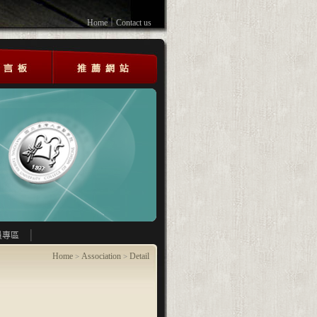
Home
｜
Contact us
員專區
Home
Association
Detail
>
>