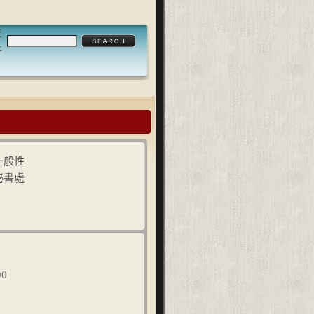
至
止
一般性
秘書處
:00