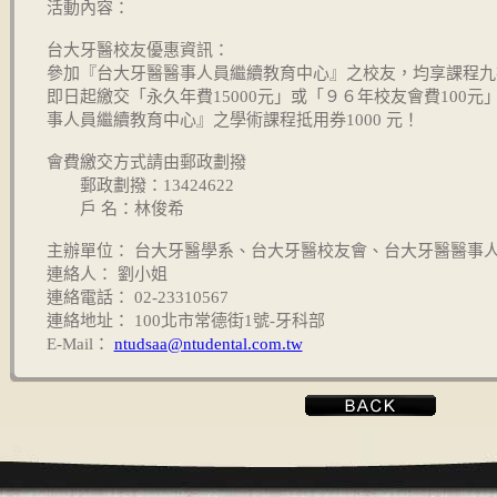
活動內容：
台大牙醫校友優惠資訊：
參加『台大牙醫醫事人員繼續教育中心』之校友，均享課程九
即日起繳交「永久年費15000元」或「９６年校友會費100
事人員繼續教育中心』之學術課程抵用券1000 元！
會費繳交方式請由郵政劃撥
郵政劃撥：13424622
戶 名：林俊希
主辦單位： 台大牙醫學系、台大牙醫校友會、台大牙醫醫事
連絡人： 劉小姐
連絡電話： 02-23310567
連絡地址： 100北市常德街1號-牙科部
E-Mail：
ntudsaa@ntudental.com.tw